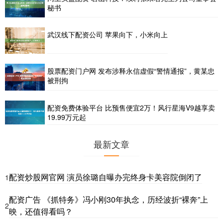
秘书
武汉线下配资公司 苹果向下，小米向上
股票配资门户网 发布涉释永信虚假“警情通报”，黄某忠
被刑拘
配资免费体验平台 比预售便宜2万！风行星海V9越享卖
19.99万元起
最新文章
配资炒股网官网 演员徐璐自曝办完终身卡美容院倒闭了
1
配资广告 《抓特务》冯小刚30年执念，历经波折“裸奔”上
2
映，还值得看吗？