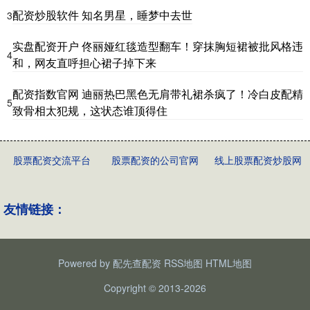
配资炒股软件 知名男星，睡梦中去世
3
实盘配资开户 佟丽娅红毯造型翻车！穿抹胸短裙被批风格违
4
和，网友直呼担心裙子掉下来
配资指数官网 迪丽热巴黑色无肩带礼裙杀疯了！冷白皮配精
5
致骨相太犯规，这状态谁顶得住
股票配资交流平台
股票配资的公司官网
线上股票配资炒股网
友情链接：
Powered by
配先查配资
RSS地图
HTML地图
Copyright
© 2013-2026