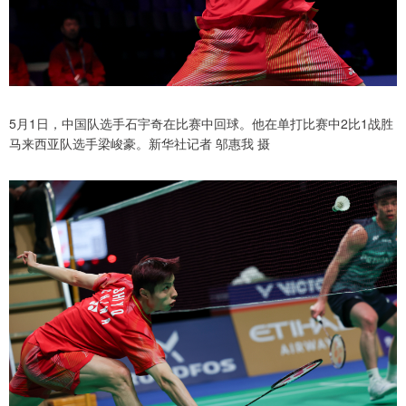
5月1日，中国队选手石宇奇在比赛中回球。他在单打比赛中2比1战胜
马来西亚队选手梁峻豪。新华社记者 邬惠我 摄