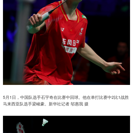
5月1日，中国队选手石宇奇在比赛中回球。他在单打比赛中2比1战胜
马来西亚队选手梁峻豪。新华社记者 邬惠我 摄