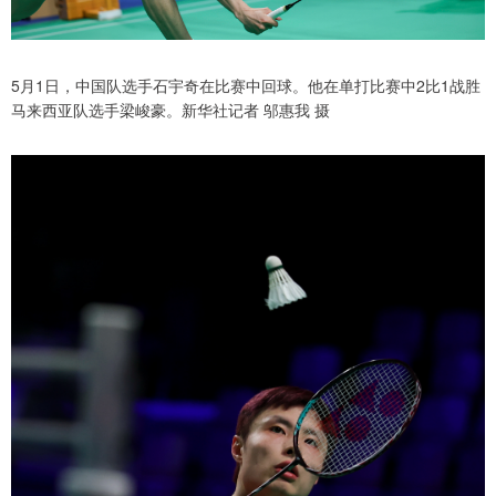
5月1日，中国队选手石宇奇在比赛中回球。他在单打比赛中2比1战胜
马来西亚队选手梁峻豪。新华社记者 邬惠我 摄