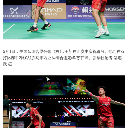
5月1日，中国队组合梁伟铿（右）/王昶在比赛中庆祝得分。他们在双
打比赛中2比0战胜马来西亚队组合谢定峰/苏伟译。新华社记者 邬惠
我 摄