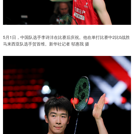
5月1日，中国队选手李诗沣在比赛后庆祝。他在单打比赛中2比0战胜
马来西亚队选手贺首维。新华社记者 邬惠我 摄