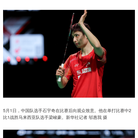
5月1日，中国队选手石宇奇在比赛后向观众致意。他在单打比赛中2
比1战胜马来西亚队选手梁峻豪。新华社记者 邬惠我 摄