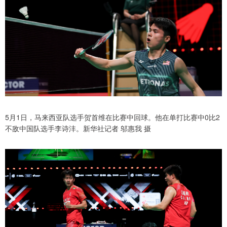
5月1日，马来西亚队选手贺首维在比赛中回球。他在单打比赛中0比2
不敌中国队选手李诗沣。新华社记者 邬惠我 摄