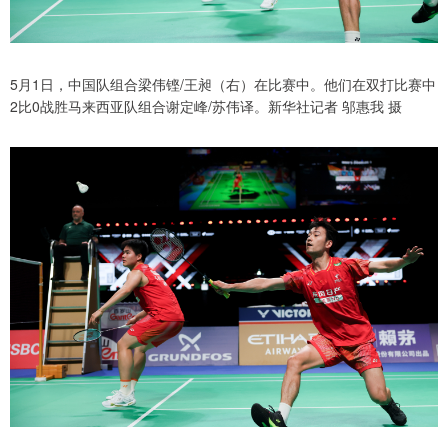
5月1日，中国队组合梁伟铿/王昶（右）在比赛中。他们在双打比赛中
2比0战胜马来西亚队组合谢定峰/苏伟译。新华社记者 邬惠我 摄