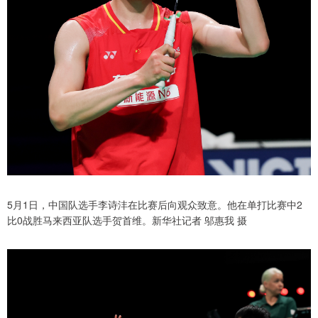
5月1日，中国队选手李诗沣在比赛后向观众致意。他在单打比赛中2
比0战胜马来西亚队选手贺首维。新华社记者 邬惠我 摄