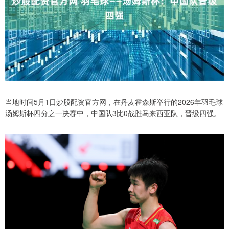
当地时间5月1日炒股配资官方网，在丹麦霍森斯举行的2026年羽毛球
汤姆斯杯四分之一决赛中，中国队3比0战胜马来西亚队，晋级四强。