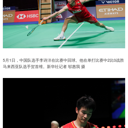
5月1日，中国队选手李诗沣在比赛中回球。他在单打比赛中2比0战胜
马来西亚队选手贺首维。新华社记者 邬惠我 摄