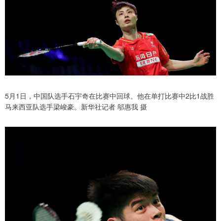
5月1日，中国队选手石宇奇在比赛中回球。他在单打比赛中2比1战胜
马来西亚队选手梁峻豪。新华社记者 邬惠我 摄