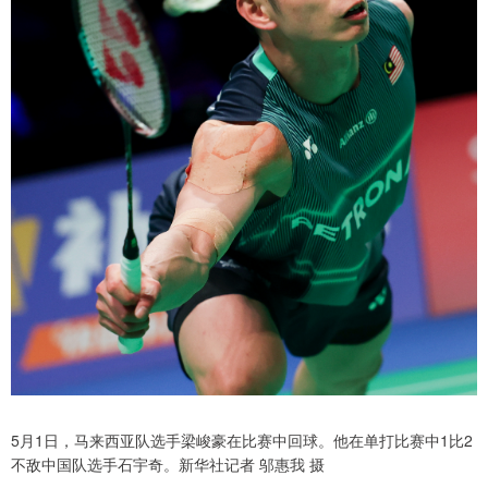
5月1日，马来西亚队选手梁峻豪在比赛中回球。他在单打比赛中1比2
不敌中国队选手石宇奇。新华社记者 邬惠我 摄