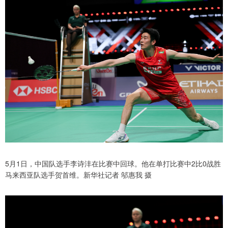
5月1日，中国队选手李诗沣在比赛中回球。他在单打比赛中2比0战胜
马来西亚队选手贺首维。新华社记者 邬惠我 摄