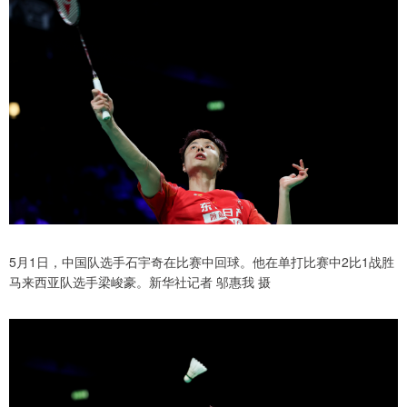
5月1日，中国队选手石宇奇在比赛中回球。他在单打比赛中2比1战胜
马来西亚队选手梁峻豪。新华社记者 邬惠我 摄