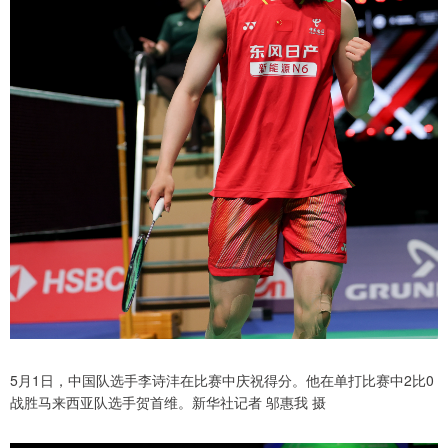
5月1日，中国队选手李诗沣在比赛中庆祝得分。他在单打比赛中2比0
战胜马来西亚队选手贺首维。新华社记者 邬惠我 摄