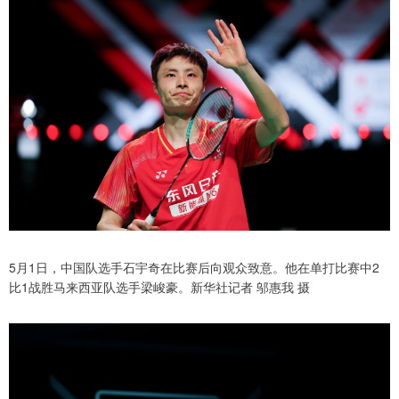
5月1日，中国队选手石宇奇在比赛后向观众致意。他在单打比赛中2
比1战胜马来西亚队选手梁峻豪。新华社记者 邬惠我 摄