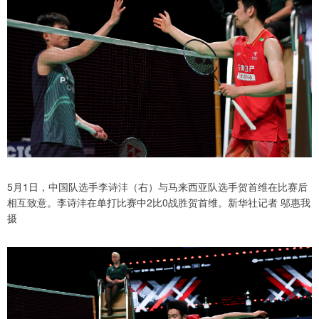
5月1日，中国队选手李诗沣（右）与马来西亚队选手贺首维在比赛后
相互致意。李诗沣在单打比赛中2比0战胜贺首维。新华社记者 邬惠我
摄