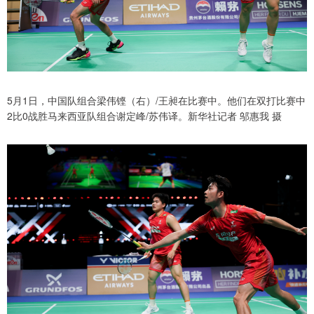
5月1日，中国队组合梁伟铿（右）/王昶在比赛中。他们在双打比赛中
2比0战胜马来西亚队组合谢定峰/苏伟译。新华社记者 邬惠我 摄